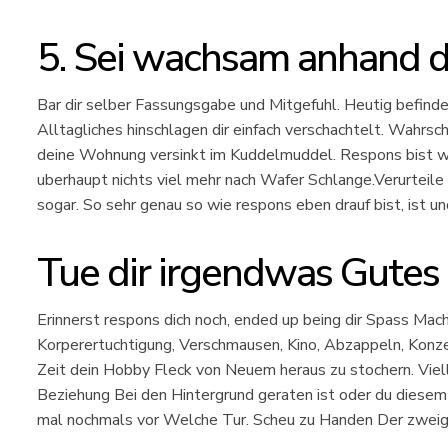
5. Sei wachsam anhand di
Bar dir selber Fassungsgabe und Mitgefuhl. Heutig befind
Alltagliches hinschlagen dir einfach verschachtelt. Wahrschei
deine Wohnung versinkt im Kuddelmuddel. Respons bist wi
uberhaupt nichts viel mehr nach Wafer Schlange.Verurteile 
sogar. So sehr genau so wie respons eben drauf bist, ist un
Tue dir irgendwas Gutes
Erinnerst respons dich noch, ended up being dir Spass Mac
Korperertuchtigung, Verschmausen, Kino, Abzappeln, Konz
Zeit dein Hobby Fleck von Neuem heraus zu stochern. Viell
Beziehung Bei den Hintergrund geraten ist oder du diesem
mal nochmals vor Welche Tur. Scheu zu Handen Der zweig