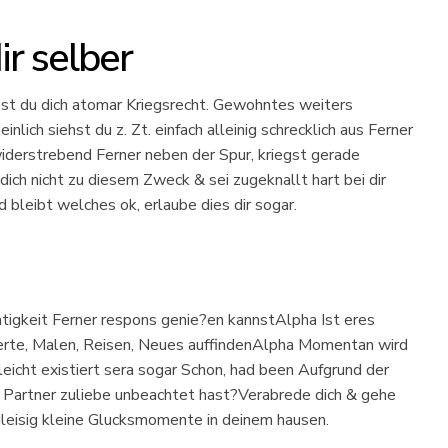
r selber
est du dich atomar Kriegsrecht. Gewohntes weiters
nlich siehst du z. Zt. einfach alleinig schrecklich aus Ferner
derstrebend Ferner neben der Spur, kriegst gerade
dich nicht zu diesem Zweck & sei zugeknallt hart bei dir
d bleibt welches ok, erlaube dies dir sogar.
htigkeit Ferner respons genie?en kannstAlpha Ist eres
erte, Malen, Reisen, Neues auffindenAlpha Momentan wird
eicht existiert sera sogar Schon, had been Aufgrund der
 Partner zuliebe unbeachtet hast?Verabrede dich & gehe
leisig kleine Glucksmomente in deinem hausen.