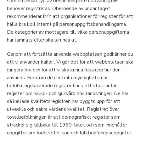
som en annan typ av behandling inte nödvändigtvis
behöver registreras. Oberoende av undantaget
rekommenderar IMY att organisationer för register för att
hålla bra koll internt på personuppgiftsbehandlingarna.
De kategorier av mottagare till vilka personuppgifterna
har lämnats eller ska lämnas ut.
Genom att fortsätta använda webbplatsen godkänner du
att vi använder kakor . Vi gör det för att webbplatsen ska
fungera bra och för att vi ska kunna följa upp hur den
används. Förutom de centrala myndigheternas
befolkningsbaserade register finns ett stort antal
register om hälso- och sjukvård hos landstingen. De här
så kallade kvalitetsregistren har byggts upp för att
utveckla och säkra vårdens kvalitet. Registret över
totalbefolkningen är ett demografiskt register som
sträcker sig tillbaka till 1960-talet och som innehåller
uppgifter om födelsetid, kön och folkbokföringsuppgifter.